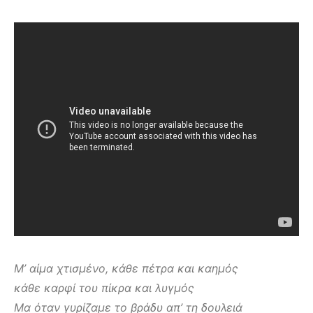
Μ’ αίμα χτισμένο, κάθε πέτρα και καημός
κάθε καρφί του πίκρα και λυγμός
Μα όταν γυρίζαμε το βράδυ απ’ τη δουλειά