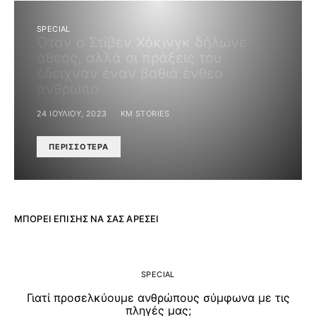
SPECIAL
Όταν ο Στίβεν Χόκινγκ δήλωνε
άθεος, αλλά οι πράξεις του
έδειχναν έναν βαθιά ένθεο
άνθρωπο
24 ΙΟΥΛΊΟΥ, 2023
KM STORIES
ΠΕΡΙΣΣΌΤΕΡΑ
ΜΠΟΡΕΊ ΕΠΊΣΗΣ ΝΑ ΣΑΣ ΑΡΈΣΕΙ
SPECIAL
Γιατί προσελκύουμε ανθρώπους σύμφωνα με τις
πληγές μας;