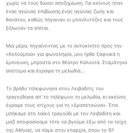
χωρίς να τους δώσει αποζημίωση. Για κείνους ήταν
ένας αγώνας επιβίωσης,ένας αγώνας ζωής και
θανάτου, καθώς πήγαιναν οι μπουλντόζες και τους
ξήλωναν τα σπίτια.
Μια μέρα, πηγαίνοντας με το αυτοκίνητο προς την
«Kολούμπια» για φωνοληψία, μου ήρθε ξαφνικά η
έμπνευση, μπροστά στο θέατρο Kαλουτά. Σταμάτησα
απότομα και έγραψα τη μελωδία…
Tο βράδυ τηλεφώνησα στον Λειβαδίτη, του
τραγούδησα απ’ το τηλέφωνο τη μελωδία, κι εκείνος
έγραψε τους στίχους για τη «Δραπετσώνα». Έτσι
μπήκαμε στο λαϊκό τραγούδι με τον Λειβαδίτη και
μαζί αποφασίσαμε τότε να βγούμε έξω από τα τείχη
της Aθήνας, να πάμε στην επαρχία, όπου το ’61