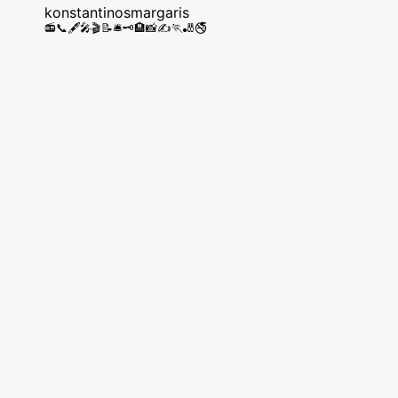
konstantinosmargaris
📻📞🖋️🎤🎬📝🛎️🗝️🏨📸✍️🏃🎳🚭