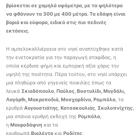
βρίσκεται σε χαμηλά υψόμετρα, με τα ψηλότερα
να φθάνουν τα 300 με 400 μέτρα. Τα εδάφη είναι
βαριά και εύφορα, ειδικά στις πιο πεδινές
εκτάσεις.
Η αμπελοκαλλιέργεια στο νησί αναπτύχθηκε κατά
την ενετοκρατία για την παραγωγή σταφίδας, η
οποία κέρδισε φήμη και εμπορική αξία χάρις την
υψηλή της ποιότητα. Πέρα τούτου, στο νησί υπάρχει
μια πληθώρα από γηγενείς ποικιλίες όπως τα
λευκά
Σκιαδόπουλο
,
Παύλος, Βοστυλίδι, Μυγδάλι,
Λαγόρθι, Μακρυποδιά, Μοσχαρδίνα, Ρομπόλα
, τα
ερυθρά
Αυγουστιάτης
,
Κατσακουλιάς
,
Σκυλοπνίχτης
,
μια σπάνια ερυθρή εκδοχή της
Ρομπόλα
,
η
Μαυροδάφνη
και τα
ερυθρωπά
Βιολέντο
και
Ροδίτης
.