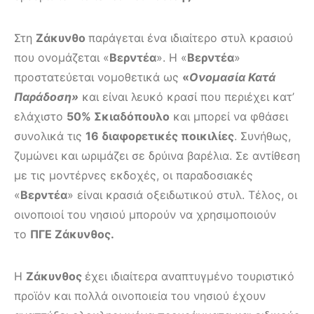
Στη
Ζάκυνθο
παράγεται ένα ιδιαίτερο στυλ κρασιού
που ονομάζεται «
Βερντέα
». Η «
Βερντέα
»
προστατεύεται νομοθετικά ως
«
Ονομασία Κατά
Παράδοση»
και είναι λευκό κρασί που περιέχει κατ’
ελάχιστο
50% Σκιαδόπουλο
και μπορεί να φθάσει
συνολικά τις
16 διαφορετικές ποικιλίες
. Συνήθως,
ζυμώνει και ωριμάζει σε δρύινα βαρέλια. Σε αντίθεση
με τις μοντέρνες εκδοχές, οι παραδοσιακές
«
Βερντέα
» είναι κρασιά οξειδωτικού στυλ. Τέλος, οι
οινοποιοί του νησιού μπορούν να χρησιμοποιούν
το
ΠΓΕ Ζάκυνθος.
Η
Ζάκυνθος
έχει ιδιαίτερα αναπτυγμένο τουριστικό
προϊόν και πολλά οινοποιεία του νησιού έχουν