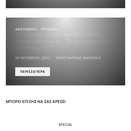
ΑΦΙΕΡΩΜΑΤΑ
ΠΡΟΣΩΠΑ
23 χρόνια χωρίς τον σπουδαίο
Λουκά Μπάρλο – Το αφιερωματικό
video της ΕΡΤ
20 ΟΚΤΩΒΡΊΟΥ, 2022
ΚΩΝΣΤΑΝΤΊΝΟΣ ΜΆΡΓΑΡΗΣ
ΠΕΡΙΣΣΌΤΕΡΑ
ΜΠΟΡΕΊ ΕΠΊΣΗΣ ΝΑ ΣΑΣ ΑΡΈΣΕΙ
SPECIAL