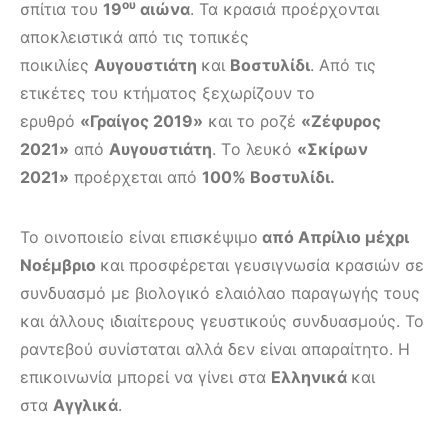
ου
σπίτια του
19
αιώνα
. Τα κρασιά προέρχονται
αποκλειστικά από τις τοπικές
ποικιλίες
Αυγουστιάτη
και
Βοστυλίδι
. Από τις
ετικέτες του κτήματος ξεχωρίζουν το
ερυθρό
«Γραίγος 2019»
και το ροζέ
«Ζέφυρος
2021»
από
Αυγουστιάτη
. Tο λευκό
«Σκίρων
2021»
προέρχεται από
100% Βοστυλίδι.
Το οινοποιείο είναι επισκέψιμο
από Απρίλιο μέχρι
Νοέμβριο
και προσφέρεται γευσιγνωσία κρασιών σε
συνδυασμό με βιολογικό ελαιόλαο παραγωγής τους
και άλλους ιδιαίτερους γευστικούς συνδυασμούς. Το
ραντεβού συνίσταται αλλά δεν είναι απαραίτητο. Η
επικοινωνία μπορεί να γίνει στα
Ελληνικά
και
στα
Αγγλικά
.