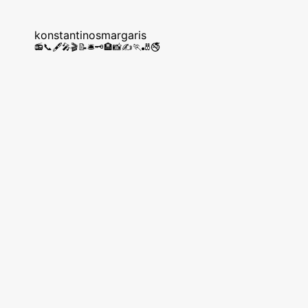
konstantinosmargaris
📻📞🖋️🎤🎬📝🛎️🗝️🏨📸✍️🏃🎳🚭