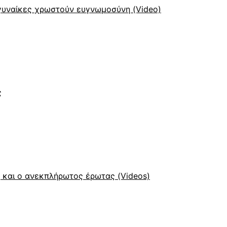
 γυναίκες χρωστούν ευγνωμοσύνη (Video)
ς
η και ο ανεκπλήρωτος έρωτας (Videos)