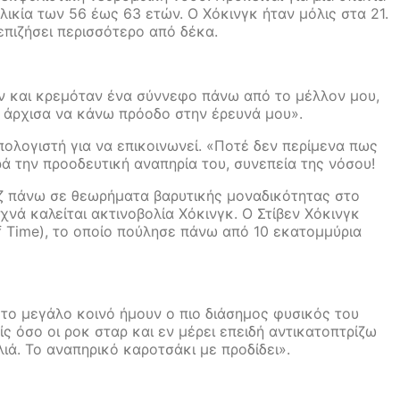
ικία των 56 έως 63 ετών. Ο Χόκινγκ ήταν μόλις στα 21.
πιζήσει περισσότερο από δέκα.
«Αν και κρεμόταν ένα σύννεφο πάνω από το μέλλον μου,
ε άρχισα να κάνω πρόοδο στην έρευνά μου».
ολογιστή για να επικοινωνεί. «Ποτέ δεν περίμενα πως
ρά την προοδευτική αναπηρία του, συνεπεία της νόσου!
υζ πάνω σε θεωρήματα βαρυτικής μοναδικότητας στο
χνά καλείται ακτινοβολία Χόκινγκ. Ο Στίβεν Χόκινγκ
f Time), το οποίο πούλησε πάνω από 10 εκατομμύρια
 το μεγάλο κοινό ήμουν ο πιο διάσημος φυσικός του
ίς όσο οι ροκ σταρ και εν μέρει επειδή αντικατοπτρίζω
ιά. Το αναπηρικό καροτσάκι με προδίδει».