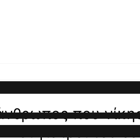
άνθρωπος που νίκησ
– Οι γιατροί του έ