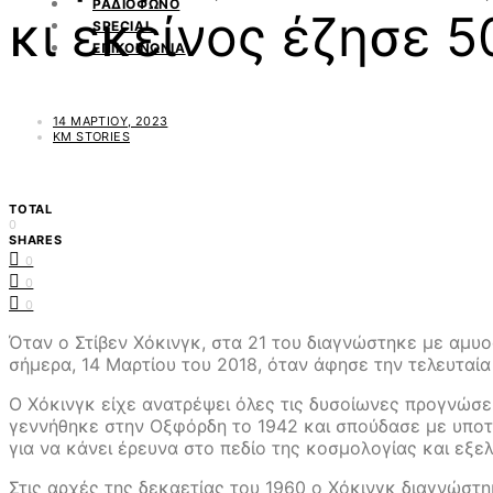
ΡΑΔΙΟΦΩΝΟ
κι εκείνος έζησε 5
SPECIAL
ΕΠΙΚΟΙΝΩΝΙΑ
14 ΜΑΡΤΊΟΥ, 2023
KM STORIES
TOTAL
0
SHARES
0
0
0
Όταν ο Στίβεν Χόκινγκ, στα 21 του διαγνώστηκε με αμυο
σήμερα, 14 Μαρτίου του 2018, όταν άφησε την τελευταί
Ο Χόκινγκ είχε ανατρέψει όλες τις δυσοίωνες προγνώσεις
γεννήθηκε στην Οξφόρδη το 1942 και σπούδασε με υποτρ
για να κάνει έρευνα στο πεδίο της κοσμολογίας και εξελ
Στις αρχές της δεκαετίας του 1960 ο Χόκινγκ διαγνώστη