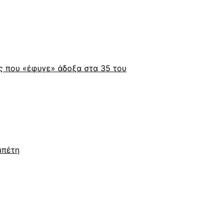
ς που «έφυγε» άδοξα στα 35 του
μπέτη