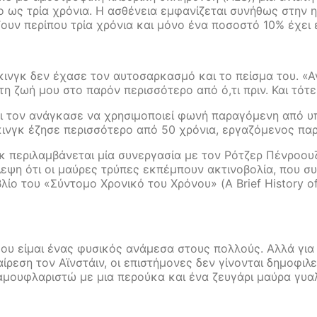
ως τρία χρόνια. Η ασθένεια εμφανίζεται συνήθως στην ηλ
ν περίπου τρία χρόνια και μόνο ένα ποσοστό 10% έχει ε
Χόκινγκ δεν έχασε τον αυτοσαρκασμό και το πείσμα του. 
η ζωή μου στο παρόν περισσότερο από ό,τι πριν. Και τότ
ι τον ανάγκασε να χρησιμοποιεί φωνή παραγόμενη από υπ
όκινγκ έζησε περισσότερο από 50 χρόνια, εργαζόμενος πα
γκ περιλαμβάνεται μία συνεργασία με τον Ρότζερ Πένροο
λεψη ότι οι μαύρες τρύπες εκπέμπουν ακτινοβολία, που συ
ίο του «Σύντομο Χρονικό του Χρόνου» (A Brief History o
μου είμαι ένας φυσικός ανάμεσα στους πολλούς. Αλλά για
ίρεση τον Αϊνστάιν, οι επιστήμονες δεν γίνονται δημοφιλε
αμουφλαριστώ με μια περούκα και ένα ζευγάρι μαύρα γυαλ