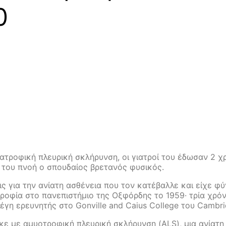
0
ατροφική πλευρική σκλήρυνση, οι γιατροί του έδωσαν 2 χ
α του πνοή ο σπουδαίος βρετανός φυσικός.
 για την ανίατη ασθένεια που τον κατέβαλλε και είχε φύγ
οφία στο πανεπιστήμιο της Οξφόρδης το 1959· τρία χρόν
έγη ερευνητής στο Gonville and Caius College του Cambri
κε με αμυοτροφική πλευρική σκλήρυνση (ALS), μια ανίατη 