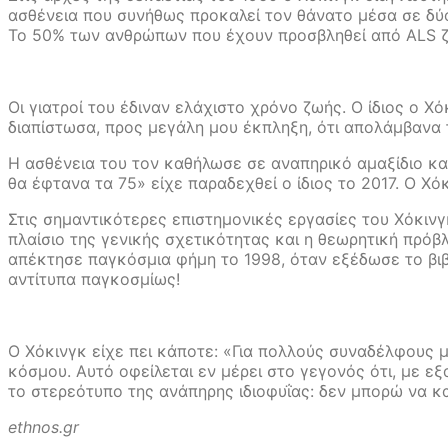
ασθένεια που συνήθως προκαλεί τον θάνατο μέσα σε δύο 
Το 50% των ανθρώπων που έχουν προσβληθεί από ALS ζου
Οι γιατροί του έδιναν ελάχιστο χρόνο ζωής. Ο ίδιος ο 
διαπίστωσα, προς μεγάλη μου έκπληξη, ότι απολάμβανα τ
Η ασθένεια του τον καθήλωσε σε αναπηρικό αμαξίδιο κα
θα έφτανα τα 75» είχε παραδεχθεί ο ίδιος το 2017. Ο Χ
Στις σημαντικότερες επιστημονικές εργασίες του Χόκιν
πλαίσιο της γενικής σχετικότητας και η θεωρητική πρόβ
απέκτησε παγκόσμια φήμη το 1998, όταν εξέδωσε το βιβλ
αντίτυπα παγκοσμίως!
Ο Χόκινγκ είχε πει κάποτε: «Για πολλούς συναδέλφους 
κόσμου. Αυτό οφείλεται εν μέρει στο γεγονός ότι, με εξα
το στερεότυπο της ανάπηρης ιδιοφυΐας: δεν μπορώ να κ
ethnos.gr