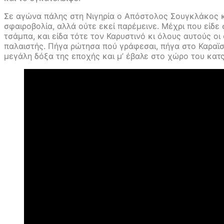
Σε αγώνα πάλης στη Νιγηρία ο Απόστολος Σουγκλάκος κό
σφαιροβολία, αλλά ούτε εκεί παρέμεινε. Μέχρι που είδε
τσάμπα, και είδα τότε τον Καρυστινό κι όλους αυτούς οι
παλαιστής. Πήγα ρώτησα πού γράφεσαι, πήγα στο Καραϊσ
μεγάλη δόξα της εποχής και μ’ έβαλε στο χώρο του κατ