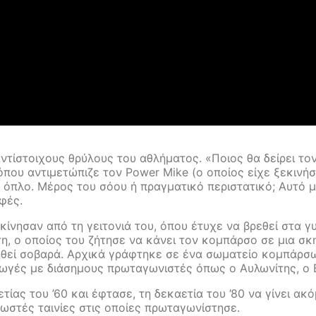
τίστοιχους θρύλους του αθλήματος. «Ποιος θα δείρει τον
 όπου αντιμετώπιζε τον Power Mike (ο οποίος είχε ξεκινή
ε όπλο. Μέρος του σόου ή πραγματικό περιστατικό; Αυτό 
φές.
ίνησαν από τη γειτονιά του, όπου έτυχε να βρεθεί στα γυρ
η, ο οποίος του ζήτησε να κάνει τον κομπάρσο σε μια σκ
ηθεί σοβαρά. Αρχικά γράφτηκε σε ένα σωματείο κομπάρσων
αγωγές με διάσημους πρωταγωνιστές όπως ο Αυλωνίτης, ο 
τίας του ’60 και έφτασε, τη δεκαετία του ’80 να γίνει α
γνωστές ταινίες στις οποίες πρωταγωνίστησε.