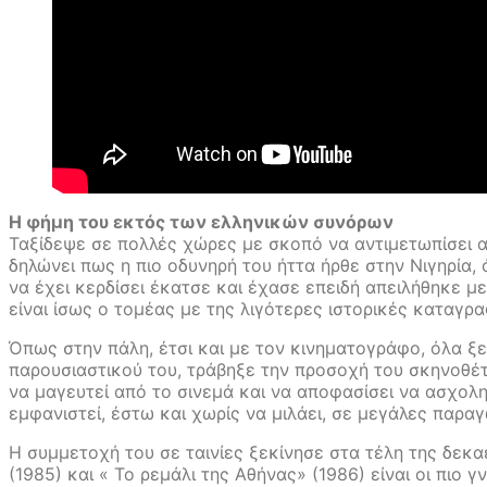
Η φήμη του εκτός των ελληνικών συνόρων
Ταξίδεψε σε πολλές χώρες με σκοπό να αντιμετωπίσει αν
δηλώνει πως η πιο οδυνηρή του ήττα ήρθε στην Νιγηρία,
να έχει κερδίσει έκατσε και έχασε επειδή απειλήθηκε μ
είναι ίσως ο τομέας με της λιγότερες ιστορικές καταγρα
Όπως στην πάλη, έτσι και με τον κινηματογράφο, όλα ξεκ
παρουσιαστικού του, τράβηξε την προσοχή του σκηνοθέτ
να μαγευτεί από το σινεμά και να αποφασίσει να ασχολ
εμφανιστεί, έστω και χωρίς να μιλάει, σε μεγάλες παρ
Η συμμετοχή του σε ταινίες ξεκίνησε στα τέλη της δεκαε
(1985) και « Το ρεμάλι της Αθήνας» (1986) είναι οι πιο 