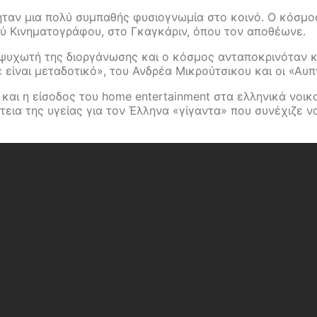
ταν μια πολύ συμπαθής φυσιογνωμία στο κοινό. Ο κόσμος
ού Κινηματογράφου, στο Γκαγκάριν, όπου τον αποθέωνε.
εμψυχωτή της διοργάνωσης και ο κόσμος ανταποκρινόταν 
ίναι μεταδοτικό», του Ανδρέα Μικρούτσικου και οι «Αυπν
 και η είσοδος του home entertainment στα ελληνικά νοι
τεια της υγείας για τον Έλληνα «γίγαντα» που συνέχιζε ν