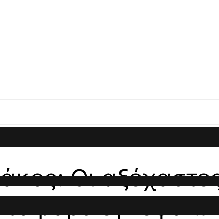
κος: Οι αξέχαστες 
 το βαρύ εγκεφαλικ