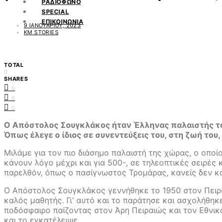
ΡΑΔΙΟΦΩΝΟ
SPECIAL
ΕΠΙΚΟΙΝΩΝΙΑ
9 ΙΑΝΟΥΑΡΊΟΥ, 2023
KM STORIES
TOTAL
0
SHARES
0
0
0
Ο Απόστολος Σουγκλάκος ήταν Έλληνας παλαιστής του 
Όπως έλεγε ο ίδιος σε συνεντεύξεις του, στη ζωή του,
Μιλάμε για τον πιο διάσημο παλαιστή της χώρας, ο οποί
κάνουν λόγο μέχρι και για 500-, σε τηλεοπτικές σειρέ
παρελθόν, όπως ο πασίγνωστος Τρομάρας, κανείς δεν κ
Ο Απόστολος Σουγκλάκος γεννήθηκε το 1950 στον Πειραιά
καλός μαθητής. Γι’ αυτό και το παράτησε και ασχολήθηκ
ποδόσφαιρο παίζοντας στον Άρη Πειραιώς και τον Εθνικ
και το εγκατέλειψε.