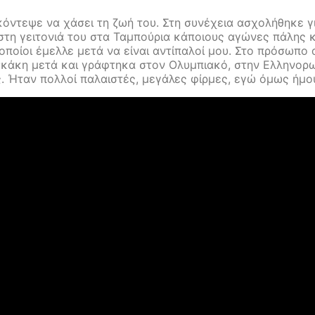
ντεψε να χάσει τη ζωή του. Στη συνέχεια ασχολήθηκε για
 στη γειτονιά του στα Ταμπούρια κάποιους αγώνες πάλης 
 οποίοι έμελλε μετά να είναι αντίπαλοί μου. Στο πρόσωπο
κάκη μετά και γράφτηκα στον Ολυμπιακό, στην Ελληνορωμ
ς. Ήταν πολλοί παλαιστές, μεγάλες φίρμες, εγώ όμως ήμο