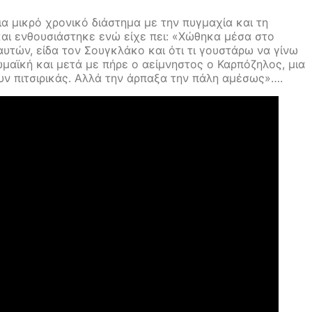
 μικρό χρονικό διάστημα με την πυγμαχία και τη
και ενθουσιάστηκε ενώ είχε πει: «Χώθηκα μέσα στο
 αυτών, είδα τον Σουγκλάκο και ότι τι γουστάρω να γίνω
αϊκή και μετά με πήρε ο αείμνηστος ο Καρπόζηλος, μια
υν πιτσιρικάς. Αλλά την άρπαξα την πάλη αμέσως»….