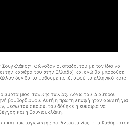
 Σουγκλάκο;», φώναζαν οι οπαδοί του με τον ίδιο να
σει την καριέρα του στην Ελλάδα) και ενώ θα μπορούσε
μάλλον δεν θα το μάθουμε ποτέ, αφού το ελληνικό κατς
ίσματα μιας ιταλικής ταινίας. Λόγω του ιδιαίτερου
ηνή βομβαρδισμού. Αυτή η πρώτη επαφή ήταν αρκετή για
, μέσω του οποίου, του δόθηκε η ευκαιρία να
Βέγγος και η Βουγιουκλάκη.
κόμα και πρωταγωνιστής σε βιντεοταινίες. «Τα Καθάρματα»