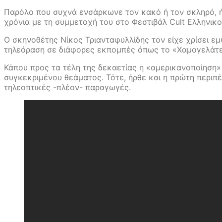
Παρόλο που συχνά ενσάρκωνε τον κακό ή τον σκληρό, ή
χρόνια με τη συμμετοχή του στο Φεστιβάλ Cult Ελληνικ
Ο σκηνοθέτης Νίκος Τριανταφυλλίδης τον είχε χρίσει 
τηλεόραση σε διάφορες εκπομπές όπως το «Χαμογελάτε ε
Κάπου προς τα τέλη της δεκαετίας η «αμερικανοποίηση»
συγκεκριμένου θεάματος. Τότε, ήρθε και η πρώτη περιπέ
τηλεοπτικές -πλέον- παραγωγές.