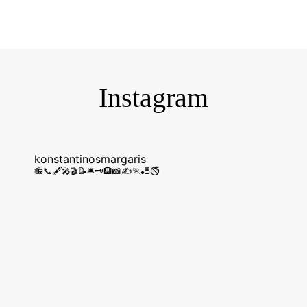
konstantinosmargaris
📻📞🖋️🎤🎬📝🛎️🗝️🏨📸✍️🏃🎳🚭