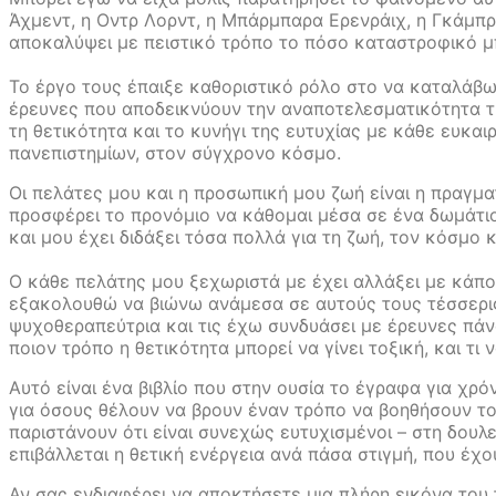
Άχμεντ, η Οντρ Λορντ, η Μπάρμπαρα Ερενράιχ, η Γκάμπρι
αποκαλύψει με πειστικό τρόπο το πόσο καταστροφικό μπο
Το έργο τους έπαιξε καθοριστικό ρόλο στο να καταλάβω
έρευνες που αποδεικνύουν την αναποτελεσματικότητα τη
τη θετικότητα και το κυνήγι της ευτυχίας με κάθε ευκαι
πανεπιστημίων, στον σύγχρονο κόσμο.
Οι πελάτες μου και η προσωπική μου ζωή είναι η πραγμα
προσφέρει το προνόμιο να κάθομαι μέσα σε ένα δωμάτιο
και μου έχει διδάξει τόσα πολλά για τη ζωή, τον κόσμο 
Ο κάθε πελάτης μου ξεχωριστά με έχει αλλάξει με κάποι
εξακολουθώ να βιώνω ανάμεσα σε αυτούς τους τέσσερις 
ψυχοθεραπεύτρια και τις έχω συνδυάσει με έρευνες πάνω
ποιον τρόπο η θετικότητα μπορεί να γίνει τοξική, και τι
Αυτό είναι ένα βιβλίο που στην ουσία το έγραφα για χρόν
για όσους θέλουν να βρουν έναν τρόπο να βοηθήσουν το
παριστάνουν ότι είναι συνεχώς ευτυχισμένοι – στη δουλ
επιβάλλεται η θετική ενέργεια ανά πάσα στιγμή, που έχο
Αν σας ενδιαφέρει να αποκτήσετε μια πλήρη εικόνα του 