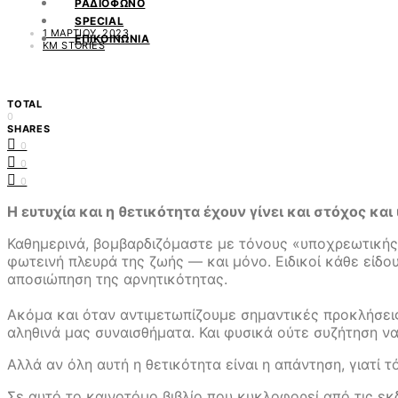
ΡΑΔΙΟΦΩΝΟ
SPECIAL
1 ΜΑΡΤΊΟΥ, 2023
ΕΠΙΚΟΙΝΩΝΙΑ
KM STORIES
TOTAL
0
SHARES
0
0
0
Η ευτυχία και η θετικότητα έχουν γίνει και στόχος κα
Καθημερινά, βομβαρδιζόμαστε µε τόνους «υποχρεωτικής»
φωτεινή πλευρά της ζωής — και µόνο. Ειδικοί κάθε είδο
αποσιώπηση της αρνητικότητας.
Ακόμα και όταν αντιμετωπίζουμε σημαντικές προκλήσει
αληθινά µας συναισθήματα. Και φυσικά ούτε συζήτηση 
Αλλά αν όλη αυτή η θετικότητα είναι η απάντηση, γιατί
Σε αυτό το καινοτόμο βιβλίο που κυκλοφορεί από τις ε