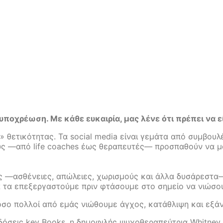
ι υποχρέωση. Με κάθε ευκαιρία, μας λένε ότι πρέπει να 
 θετικότητας. Τα social media είναι γεμάτα από συμβουλ
υς —από life coaches έως θεραπευτές— προσπαθούν να µας 
ς —ασθένειες, απώλειες, χωρισμούς και άλλα δυσάρεστα—
να τα επεξεργαστούμε πριν φτάσουμε στο σημείο να νιώσ
 τόσο πολλοί από εµάς νιώθουμε άγχος, κατάθλιψη και εξά
κδόσεις key Books, η δημοφιλής ψυχοθεραπεύτρια Whitney