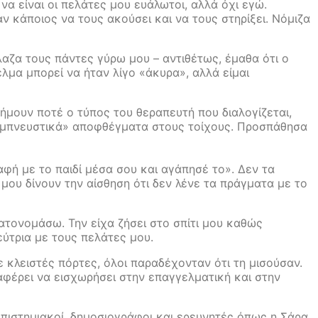
α είναι οι πελάτες μου ευάλωτοι, αλλά όχι εγώ.
ν κάποιος να τους ακούσει και να τους στηρίξει. Νόμιζα
λαζα τους πάντες γύρω μου – αντιθέτως, έμαθα ότι ο
λμα μπορεί να ήταν λίγο «άκυρα», αλλά είμαι
ήμουν ποτέ ο τύπος του θεραπευτή που διαλογίζεται,
 «εμπνευστικά» αποφθέγματα στους τοίχους. Προσπάθησα
φή με το παιδί μέσα σου και αγάπησέ το». Δεν τα
μου δίνουν την αίσθηση ότι δεν λένε τα πράγματα με το
κατονομάσω. Την είχα ζήσει στο σπίτι μου καθώς
εύτρια με τους πελάτες μου.
 κλειστές πόρτες, όλοι παραδέχονταν ότι τη μισούσαν.
ταφέρει να εισχωρήσει στην επαγγελματική και στην
επιστημιακοί, δημοσιογράφοι και ερευνητές όπως η Σάρα