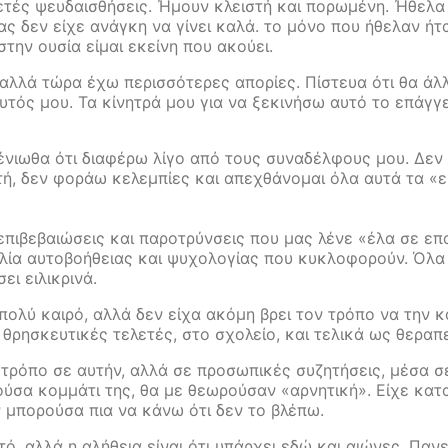
τές ψευδαισθήσεις. Ήμουν κλειστή και πορωμένη. Ήθελα ν
 δεν είχε ανάγκη να γίνει καλά. το μόνο που ήθελαν ήτα
 στην ουσία είμαι εκείνη που ακούει.
αλλά τώρα έχω περισσότερες απορίες. Πίστευα ότι θα άλ
τός μου. Τα κίνητρά μου για να ξεκινήσω αυτό το επάγγε
ένιωθα ότι διαφέρω λίγο από τους συναδέλφους μου. Δεν 
υνατή, δεν φοράω κελεμπίες και απεχθάνομαι όλα αυτά τα
πιβεβαιώσεις και παροτρύνσεις που μας λένε «έλα σε επα
βλία αυτοβοήθειας και ψυχολογίας που κυκλοφορούν. Όλα 
ει ειλικρινά.
 πολύ καιρό, αλλά δεν είχα ακόμη βρει τον τρόπο να την 
θρησκευτικές τελετές, στο σχολείο, και τελικά ως θεραπ
τρόπο σε αυτήν, αλλά σε προσωπικές συζητήσεις, μέσα σε
ελούσα κομμάτι της, θα με θεωρούσαν «αρνητική». Είχε κα
 μπορούσα πια να κάνω ότι δεν το βλέπω.
ό, αλλά η αλήθεια είναι ότι υπάρχει εδώ και αιώνες. Παν