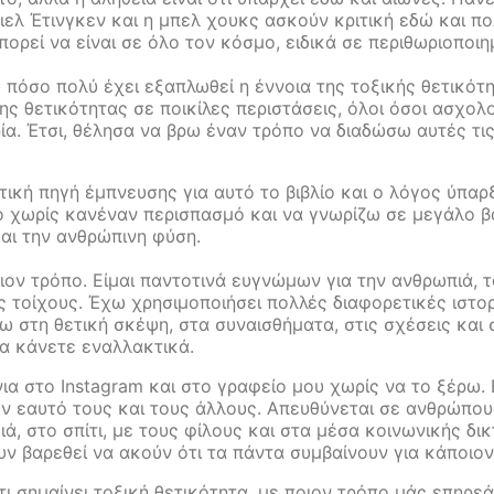
ελ Έτινγκεν και η μπελ χουκς ασκούν κριτική εδώ και πο
ρεί να είναι σε όλο τον κόσμο, ειδικά σε περιθωριοποι
 πόσο πολύ έχει εξαπλωθεί η έννοια της τοξικής θετικότ
ς θετικότητας σε ποικίλες περιστάσεις, όλοι όσοι ασχο
ρία. Έτσι, θέλησα να βρω έναν τρόπο να διαδώσω αυτές τι
τική πηγή έμπνευσης για αυτό το βιβλίο και ο λόγος ύπαρ
 χωρίς κανέναν περισπασμό και να γνωρίζω σε μεγάλο βά
και την ανθρώπινη φύση.
ον τρόπο. Είμαι παντοτινά ευγνώμων για την ανθρωπιά, τ
τοίχους. Έχω χρησιμοποιήσει πολλές διαφορετικές ιστορ
 στη θετική σκέψη, στα συναισθήματα, στις σχέσεις και 
 να κάνετε εναλλακτικά.
ια στο Instagram και στο γραφείο μου χωρίς να το ξέρω. Εί
ν εαυτό τους και τους άλλους. Απευθύνεται σε ανθρώπου
ειά, στο σπίτι, με τους φίλους και στα μέσα κοινωνικής 
υν βαρεθεί να ακούν ότι τα πάντα συμβαίνουν για κάποιον
τι σημαίνει τοξική θετικότητα, με ποιον τρόπο μάς επηρε