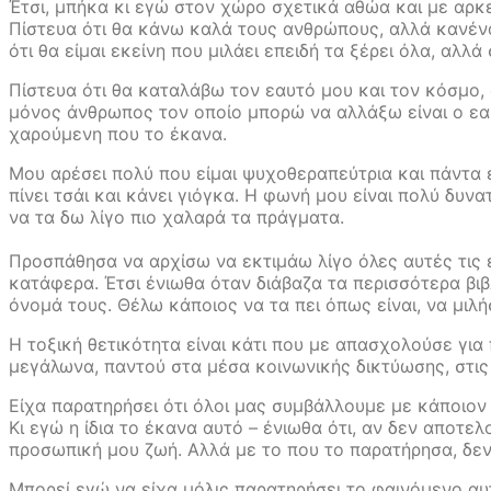
Έτσι, μπήκα κι εγώ στον χώρο σχετικά αθώα και με αρκε
Πίστευα ότι θα κάνω καλά τους ανθρώπους, αλλά κανένας
ότι θα είμαι εκείνη που μιλάει επειδή τα ξέρει όλα, αλλά
Πίστευα ότι θα καταλάβω τον εαυτό μου και τον κόσμο, 
μόνος άνθρωπος τον οποίο μπορώ να αλλάξω είναι ο εαυ
χαρούμενη που το έκανα.
Μου αρέσει πολύ που είμαι ψυχοθεραπεύτρια και πάντα 
πίνει τσάι και κάνει γιόγκα. Η φωνή μου είναι πολύ δ
να τα δω λίγο πιο χαλαρά τα πράγματα.
Προσπάθησα να αρχίσω να εκτιμάω λίγο όλες αυτές τις ε
κατάφερα. Έτσι ένιωθα όταν διάβαζα τα περισσότερα βι
όνομά τους. Θέλω κάποιος να τα πει όπως είναι, να μιλήσ
Η τοξική θετικότητα είναι κάτι που με απασχολούσε για
μεγάλωνα, παντού στα μέσα κοινωνικής δικτύωσης, στις 
Είχα παρατηρήσει ότι όλοι μας συμβάλλουμε με κάποιον 
Κι εγώ η ίδια το έκανα αυτό – ένιωθα ότι, αν δεν αποτ
προσωπική μου ζωή. Αλλά με το που το παρατήρησα, δεν
Μπορεί εγώ να είχα μόλις παρατηρήσει το φαινόμενο αυτ