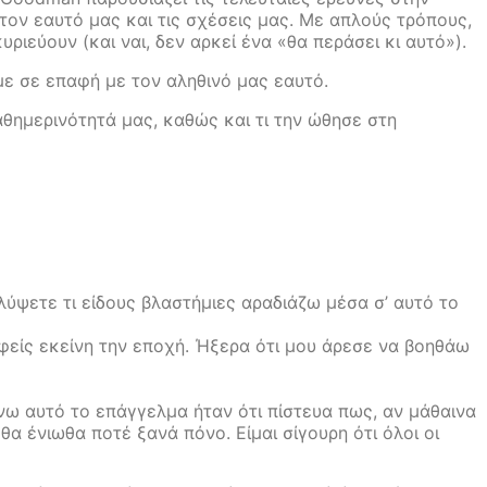
τον εαυτό µας και τις σχέσεις µας. Με απλούς τρόπους,
ιεύουν (και ναι, δεν αρκεί ένα «θα περάσει κι αυτό»).
με σε επαφή µε τον αληθινό µας εαυτό.
θημερινότητά μας, καθώς και τι την ώθησε στη
αλύψετε τι είδους βλαστήμιες αραδιάζω μέσα σ’ αυτό το
φείς εκείνη την εποχή. Ήξερα ότι μου άρεσε να βοηθάω
νω αυτό το επάγγελμα ήταν ότι πίστευα πως, αν μάθαινα
α ένιωθα ποτέ ξανά πόνο. Είμαι σίγουρη ότι όλοι οι