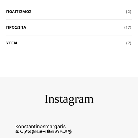
ΠΟΛΙΤΙΣΜΌΣ
(2)
ΠΡΟΣΩΠΑ
(17)
ΥΓΕΙΑ
(7)
konstantinosmargaris
📻📞🖋️🎤🎬📝🛎️🗝️🏨📸✍️🏃🎳🚭