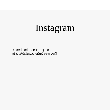
konstantinosmargaris
📻📞🖋️🎤🎬📝🛎️🗝️🏨📸✍️🏃🎳🚭