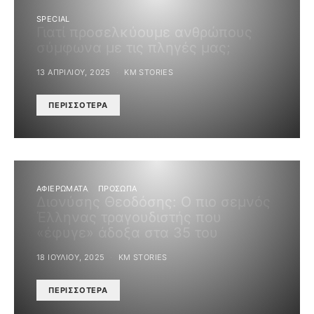
SPECIAL
Γιατί προσελκύουμε ανθρώπους
σύμφωνα με τις πληγές μας;
13 ΑΠΡΙΛΊΟΥ, 2025
KM STORIES
ΠΕΡΙΣΣΌΤΕΡΑ
ΑΦΙΕΡΩΜΑΤΑ
ΠΡΟΣΩΠΑ
Διονύσης Θεοδόσης: Ο πιο σεμνός
Έλληνας τραγουδιστής που
«έφυγε» άδοξα στα 35 του
18 ΙΟΥΛΊΟΥ, 2025
KM STORIES
ΠΕΡΙΣΣΌΤΕΡΑ