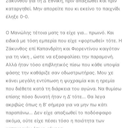
Ζακύνθου για τη Δ’ Εθνική, πριν απαξιωθεί και πριν
καταργηθεί. Μην απορείτε που κι εκείνο το παιχνίδι
έληξε 0-0.
Ο Μανώλης τέτοια ματς τα είχε για… πρωινό. Και
ειδικά με τόση εμπερία που είχε «φορτωθεί» τότε. Η
Ζάκυνθος επί Καπανδρίτη και Φιορεντίνου καιγόταν
για τη νίκη , ώστε να εξασφαλίσει την παραμονή.
Αλλά ήταν τόσο επιβλητικός πίσω που κάθε υποψία
φάσης την καθάριζε σαν οδωστρωτήρας. Μου χε
κάνει μεγάλη εντύπωση η ψυχραιμία και η ηρεμία
που διέθετε κατά τη διάρκεια του αγώνα. Να θυμίσω
επίσης πόσο δυνατή ήταν η Δ’ τότε… Θα λεγα
ακριβώς όπως η Β’ σήμερα για να μην πω κάτι
παραπάνω… Δεν είχε απαξιωθεί το ποδόσφαιρο
ακόμα, ούτε είχε πέσει τόσο η ποιότητα των